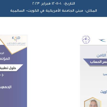
التاريخ: ١٠-١١-١٢ فبراير ٢٠٢٣
المكان: مبنى الجامعة الأمريكية في الكويت- السالمية