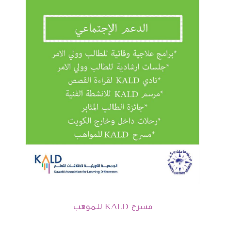
مسرح KALD للموهب