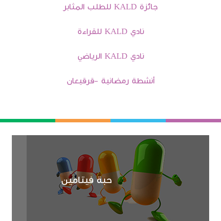
جائزة KALD للطلب المثابر
نادي KALD للقراءة
نادي KALD الرياضي
أنشطة رمضانية -قرقيعان
حبة فيتامين